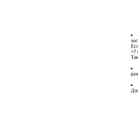
хос
Есл
+7 
Та
раз
Для